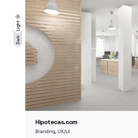
Light
Light
Dark
Dark
Hipotecas.com
Branding
UX/UI